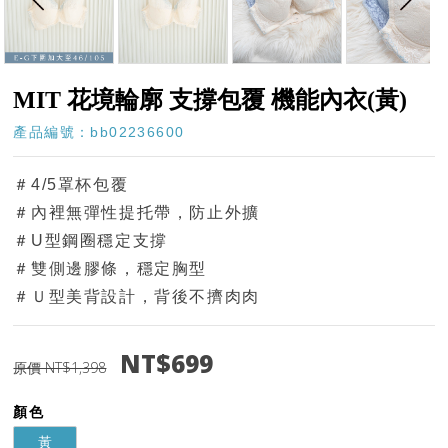
MIT 花境輪廓 支撐包覆 機能內衣(黃)
產品編號：bb02236600
＃4/5罩杯包覆
＃內裡無彈性提托帶，防止外擴
＃U型鋼圈穩定支撐
＃雙側邊膠條，穩定胸型
＃Ｕ型美背設計，背後不擠肉肉
NT$699
原價 NT$1,398
顏色
黃