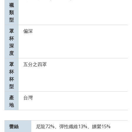
襯
類
型
罩
偏深
杯
深
度
罩
五分之四罩
杯
杯
型
產
台灣
地
蕾絲
尼龍72%、彈性纖維13%、嫘縈15%