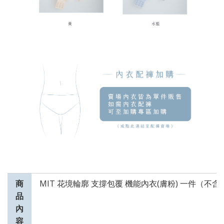
商
MIT 花境輪廓 支撐包覆 機能內衣(膚粉) 一件（不
品
內
容