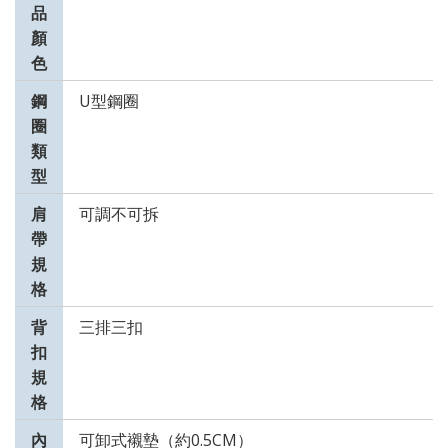
品
顏
色
鋼
U型鋼圈
圈
類
型
肩
可調不可拆
帶
規
格
背
三排三扣
扣
規
格
內
可卸式襯墊（約0.5CM）