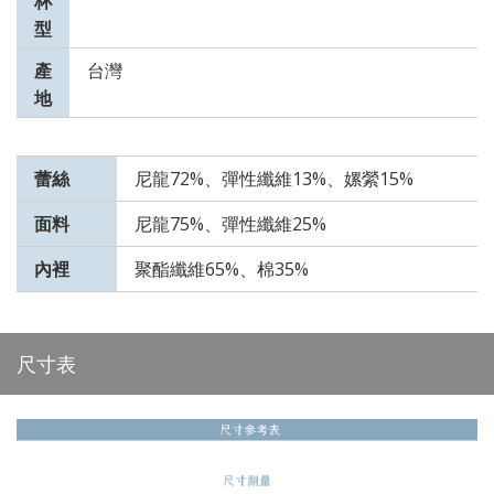
杯
型
產
台灣
地
蕾絲
尼龍72%、彈性纖維13%、嫘縈15%
面料
尼龍75%、彈性纖維25%
內裡
聚酯纖維65%、棉35%
尺寸表