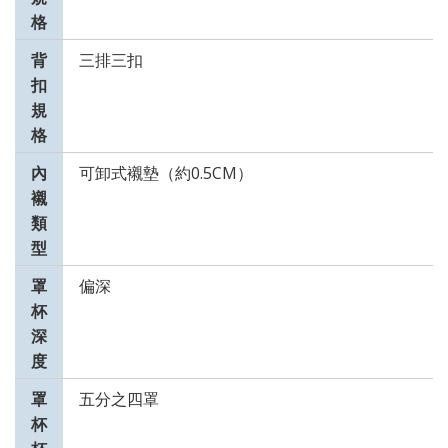
格
背
三排三扣
扣
規
格
內
可卸式襯墊（約0.5CM）
襯
類
型
罩
偏深
杯
深
度
罩
五分之四罩
杯