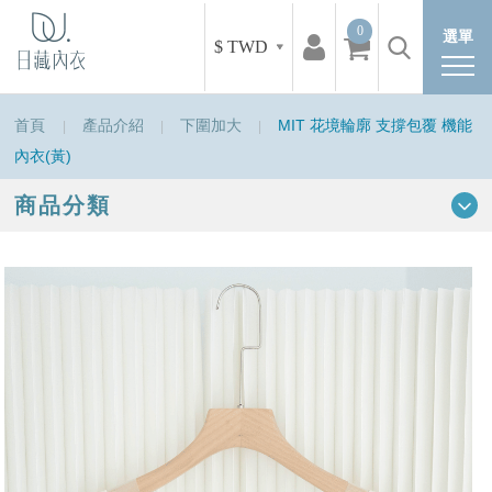
0
選單
$ TWD
首頁
產品介紹
下圍加大
MIT 花境輪廓 支撐包覆 機能
內衣(黃)
商品分類