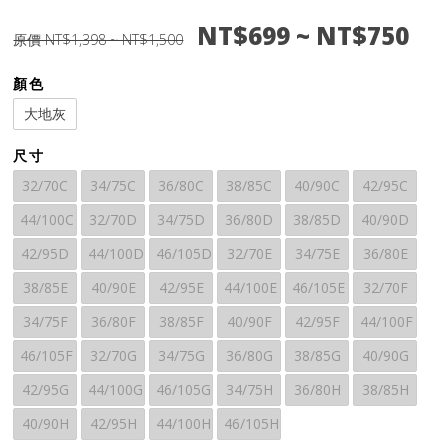
NT$699 ~ NT$750
原價 NT$1,398 ~ NT$1,500
顏色
大地灰
尺寸
32/70C
34/75C
36/80C
38/85C
40/90C
42/95C
44/100C
32/70D
34/75D
36/80D
38/85D
40/90D
42/95D
44/100D
46/105D
32/70E
34/75E
36/80E
38/85E
40/90E
42/95E
44/100E
46/105E
32/70F
34/75F
36/80F
38/85F
40/90F
42/95F
44/100F
46/105F
32/70G
34/75G
36/80G
38/85G
40/90G
42/95G
44/100G
46/105G
34/75H
36/80H
38/85H
40/90H
42/95H
44/100H
46/105H