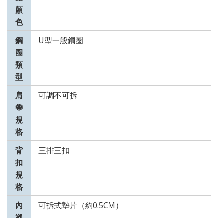
顏
色
鋼
U型一般鋼圈
圈
類
型
肩
可調不可拆
帶
規
格
背
三排三扣
扣
規
格
內
可拆式墊片（約0.5CM）
襯