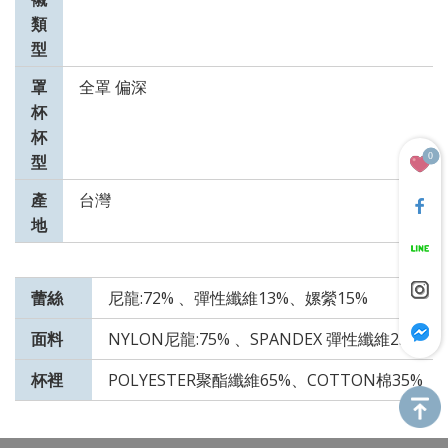
類
型
罩
全罩 偏深
杯
杯
0
型
產
台灣
地
蕾絲
尼龍:72% 、彈性纖維13%、嫘縈15%
面料
NYLON尼龍:75% 、SPANDEX 彈性纖維25%
杯裡
POLYESTER聚酯纖維65%、COTTON棉35%