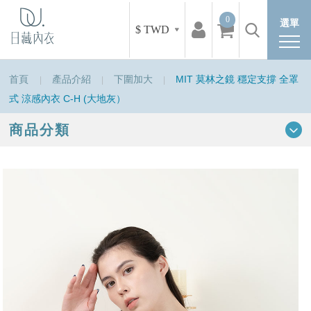
0
選單
$ TWD
首頁
產品介紹
下圍加大
MIT 莫林之鏡 穩定支撐 全罩
式 涼感內衣 C-H (大地灰）
商品分類