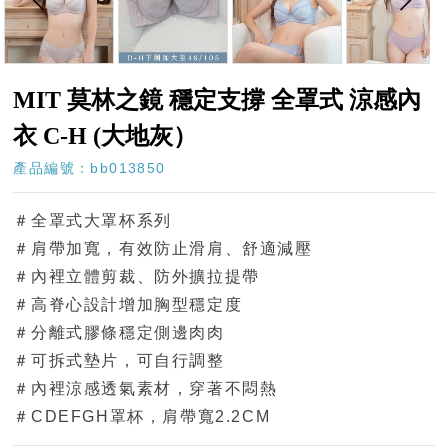
MIT 莫林之鏡 穩定支撐 全罩式 涼感內
衣 C-H (大地灰）
產品編號：bb013850
＃全罩式大罩杯系列
＃肩帶加寬，有效防止滑肩、舒適減壓
＃內裡立體剪裁、防外擴拉提帶
＃高脊心設計增加胸型穩定度
＃分離式膠條穩定側邊肉肉
＃可拆式墊片，可自行調整
＃內裡涼感透氣素材，穿著不悶熱
＃CDEFGH罩杯，肩帶寬2.2CM