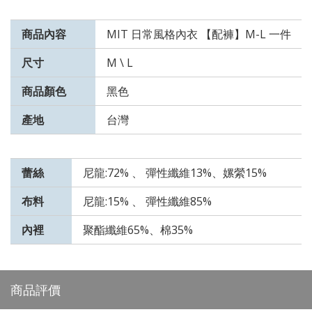
商品內容
MIT 日常風格內衣 【配褲】M-L 一件
尺寸
M \ L
商品顏色
黑色
產地
台灣
蕾絲
尼龍:72% 、 彈性纖維13%、嫘縈15%
布料
尼龍:15% 、 彈性纖維85%
內裡
聚酯纖維65%、棉35%
商品評價