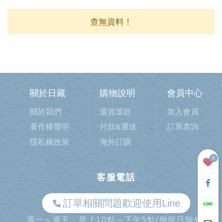
查無資料！
關於日藏
購物說明
會員中心
關於我們
退貨退款
加入會員
著作權聲明
付款&運送
訂單查詢
隱私權政策
海外訂購
0
客服電話
訂單相關問題歡迎使用Line
週一～週五，早上10點～下午5點(例假日除外)