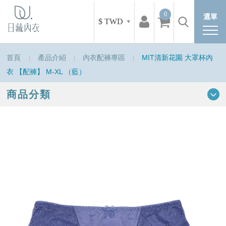
0
選單
$ TWD
首頁
產品介紹
內衣配褲專區
MIT清新花園 大罩杯內
衣 【配褲】 M-XL （藍）
商品分類