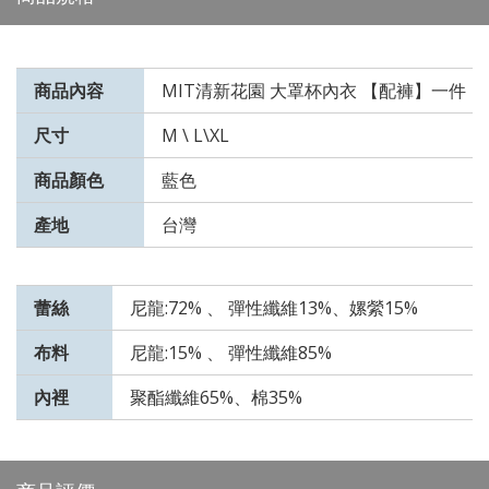
商品內容
MIT清新花園 大罩杯內衣 【配褲】一件
尺寸
M \ L\XL
商品顏色
藍色
產地
台灣
蕾絲
尼龍:72% 、 彈性纖維13%、嫘縈15%
布料
尼龍:15% 、 彈性纖維85%
內裡
聚酯纖維65%、棉35%