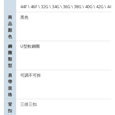
44F \ 46F \ 32G \ 34G \ 36G \ 38G \ 40G \ 42G \ 44G
商
黑色
品
顏
色
鋼
U型軟鋼圈
圈
類
型
肩
可調不可拆
帶
規
格
背
三排三扣
扣