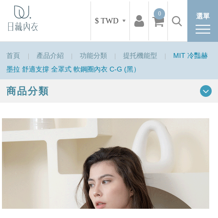
0
選單
$ TWD
首頁
產品介紹
功能分類
提托機能型
MIT 冷豔赫
墨拉 舒適支撐 全罩式 軟鋼圈內衣 C-G (黑）
商品分類