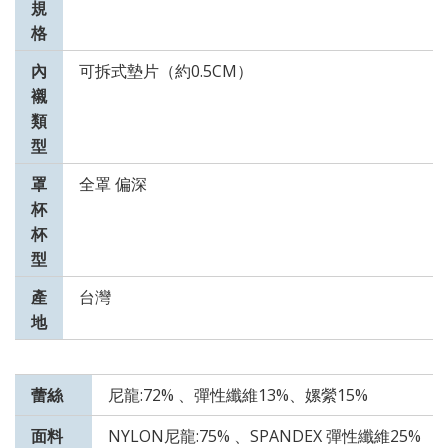
規
格
內
可拆式墊片（約0.5CM）
襯
類
型
罩
全罩 偏深
杯
杯
型
產
台灣
地
蕾絲
尼龍:72% 、彈性纖維13%、嫘縈15%
面料
NYLON尼龍:75% 、SPANDEX 彈性纖維25%