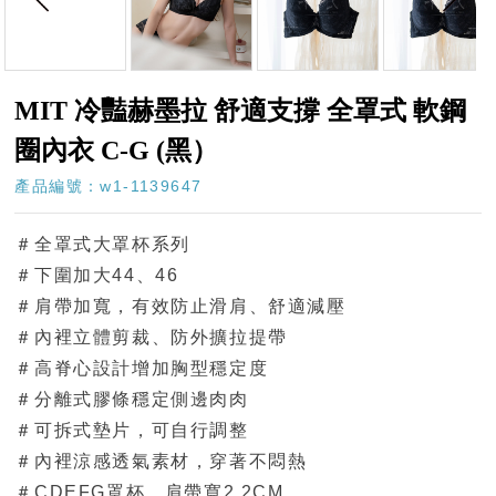
MIT 冷豔赫墨拉 舒適支撐 全罩式 軟鋼
圈內衣 C-G (黑）
產品編號：w1-1139647
＃全罩式大罩杯系列
＃下圍加大44、46
＃肩帶加寬，有效防止滑肩、舒適減壓
＃內裡立體剪裁、防外擴拉提帶
＃高脊心設計增加胸型穩定度
＃分離式膠條穩定側邊肉肉
＃可拆式墊片，可自行調整
＃內裡涼感透氣素材，穿著不悶熱
＃CDEFG罩杯，肩帶寬2.2CM