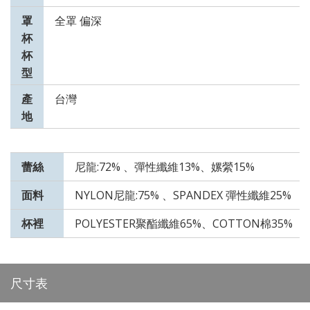
罩
全罩 偏深
杯
杯
型
產
台灣
地
蕾絲
尼龍:72% 、彈性纖維13%、嫘縈15%
面料
NYLON尼龍:75% 、SPANDEX 彈性纖維25%
杯裡
POLYESTER聚酯纖維65%、COTTON棉35%
尺寸表