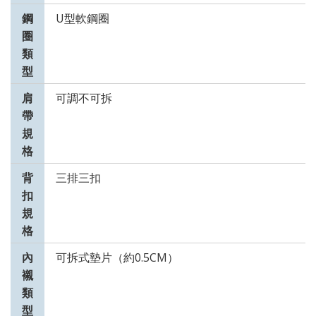
鋼
U型軟鋼圈
圈
類
型
肩
可調不可拆
帶
規
格
背
三排三扣
扣
規
格
內
可拆式墊片（約0.5CM）
襯
類
型