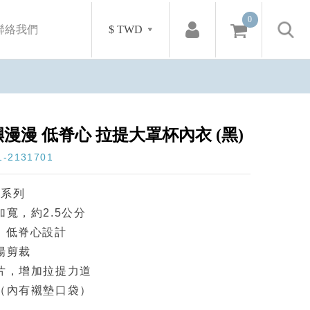
0
$ TWD
聯絡我們
嶼漫漫 低脊心 拉提大罩杯內衣 (黑)
2131701
杯系列
寬，約2.5公分
，低脊心設計
揚剪裁
片，增加拉提力道
（內有襯墊口袋）