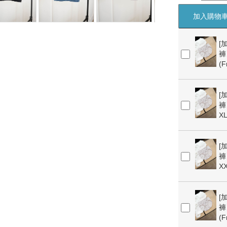
加入購物
[
褲】
(F
[
褲】
X
[
褲】
X
[
褲】
(F