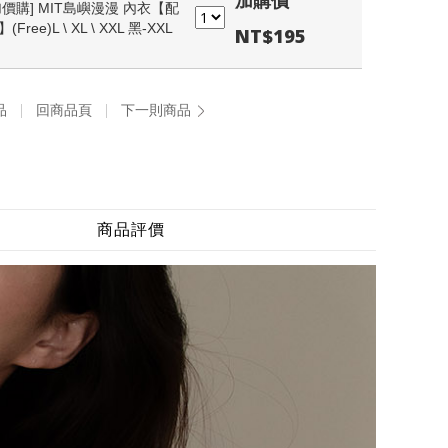
加購價
加價購]
MIT島嶼漫漫 內衣【配
(Free)L \ XL \ XXL 黑-XXL
NT$195
品
回商品頁
下一則商品
商品評價