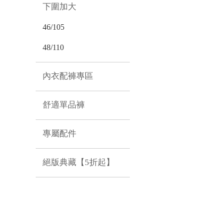
下圍加大
46/105
48/110
內衣配褲專區
舒適單品褲
專屬配件
絕版典藏【5折起】