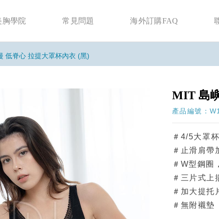
美胸學院
常見問題
海外訂購FAQ
漫 低脊心 拉提大罩杯內衣 (黑)
MIT 島
產品編號：W1-
＃4/5大罩
＃止滑肩帶加
＃W型鋼圈
＃三片式上
＃加大提托
＃無附襯墊