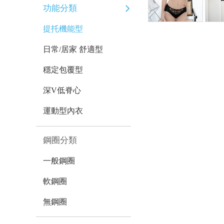
功能分類
提托機能型
日常/居家 舒適型
穩定包覆型
深V低脊心
運動型內衣
鋼圈分類
一般鋼圈
軟鋼圈
無鋼圈