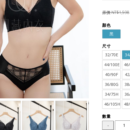
原價 NT$1,598
顏色
黑
尺寸
32/70E
34
44/100E
46
40/90F
42
36/80G
38
34/75H
36
46/105H
48
數量
-