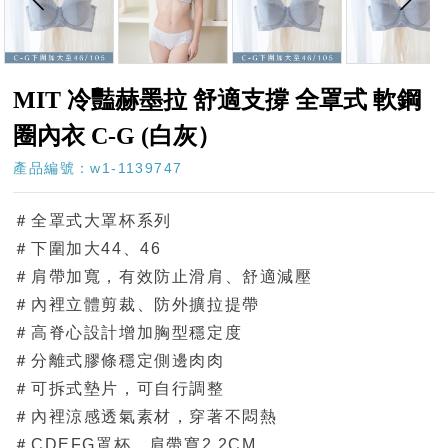
MIT 冷豔赫墨拉 舒適支撐 全罩式 軟鋼
圈內衣 C-G (白灰）
產品編號：w1-1139747
＃全罩式大罩杯系列
＃下圍加大44、46
＃肩帶加寬，有效防止滑肩、舒適減壓
＃內裡立體剪裁、防外擴拉提帶
＃高脊心設計增加胸型穩定度
＃分離式膠條穩定側邊肉肉
＃可拆式墊片，可自行調整
＃內裡涼感透氣素材，穿著不悶熱
＃CDEFG罩杯，肩帶寬2.2CM