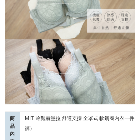
商
MIT 冷豔赫墨拉 舒適支撐 全罩式 軟鋼圈內衣一件
品
褲）
內