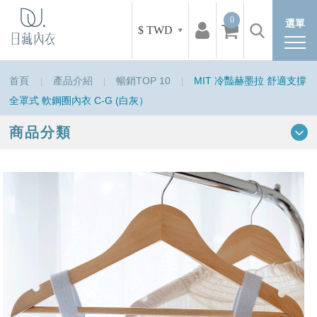
0
選單
$ TWD
首頁
產品介紹
暢銷TOP 10
MIT 冷豔赫墨拉 舒適支撐
全罩式 軟鋼圈內衣 C-G (白灰）
商品分類