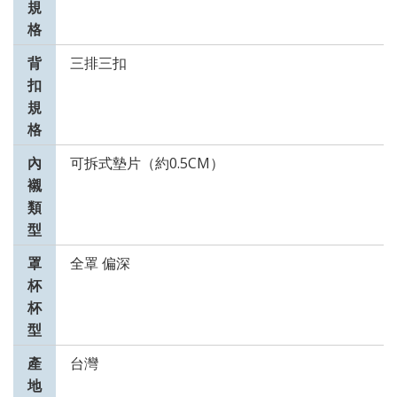
規
格
背
三排三扣
扣
規
格
內
可拆式墊片（約0.5CM）
襯
類
型
罩
全罩 偏深
杯
杯
型
產
台灣
地