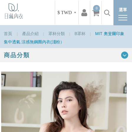
0
選單
$ TWD
首頁
產品介紹
罩杯分類
B罩杯
MIT 奧斐爾印象
集中透氣 涼感無鋼圈內衣(淺粉）
商品分類