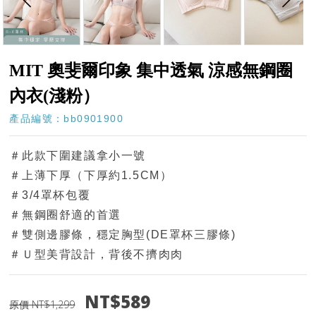
MIT 奧斐爾印象 集中透氣 涼感無鋼圈
內衣(淺粉）
產品編號：bb0901900
＃此款下圍建議拿小一號
＃上薄下厚（下厚約1.5CM）
＃3/4罩杯包覆
＃無鋼圈舒適的首選
＃雙側邊膠條，穩定胸型(DE罩杯三膠條)
＃Ｕ型美背設計，背後不擠肉肉
NT$589
原價 NT$1,299