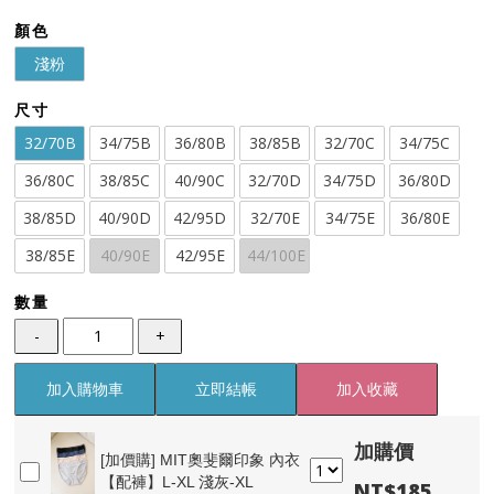
顏色
淺粉
尺寸
32/70B
34/75B
36/80B
38/85B
32/70C
34/75C
36/80C
38/85C
40/90C
32/70D
34/75D
36/80D
38/85D
40/90D
42/95D
32/70E
34/75E
36/80E
38/85E
40/90E
42/95E
44/100E
數量
-
+
加入購物車
立即結帳
加入收藏
加購價
[加價購]
MIT奧斐爾印象 內衣
【配褲】L-XL 淺灰-XL
NT$185