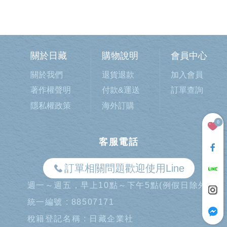
關於日藏
購物說明
會員中心
關於我們
退貨退款
加入會員
著作權聲明
付款&運送
訂單查詢
隱私權政策
海外訂購
0
客服電話
訂單相關問題歡迎使用Line
週一～週五，早上10點～下午5點(例假日除外)
統一編號 : 88507171
稅籍登記名稱 : 日藏企業社