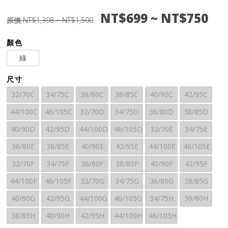
NT$699 ~ NT$750
原價 NT$1,398 ~ NT$1,500
顏色
綠
尺寸
32/70C
34/75C
36/80C
38/85C
40/90C
42/95C
44/100C
46/105C
32/70D
34/75D
36/80D
38/85D
40/90D
42/95D
44/100D
46/105D
32/70E
34/75E
36/80E
38/85E
40/90E
42/95E
44/100E
46/105E
32/70F
34/75F
36/80F
38/85F
40/90F
42/95F
44/100F
46/105F
32/70G
34/75G
36/80G
38/85G
40/90G
42/95G
44/100G
46/105G
34/75H
36/80H
38/85H
40/90H
42/95H
44/100H
46/105H