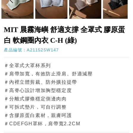
MIT 晨霧海嶼 舒適支撐 全罩式 膠原蛋
白 軟鋼圈內衣 C-H (綠)
產品編號：A211525W147
＃全罩式大罩杯系列
＃肩帶加寬，有效防止滑肩、舒適減壓
＃內裡立體剪裁、防外擴拉提帶
＃高脊心設計增加胸型穩定度
＃分離式膠條穩定側邊肉肉
＃可拆式墊片，可自行調整
＃含膠原蛋白素材，親膚呵護
＃CDEFGH罩杯，肩帶寬2.2CM