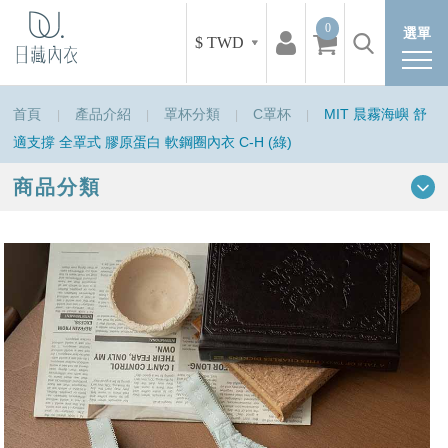
0
選單
$ TWD
首頁
產品介紹
罩杯分類
C罩杯
MIT 晨霧海嶼 舒
適支撐 全罩式 膠原蛋白 軟鋼圈內衣 C-H (綠)
商品分類