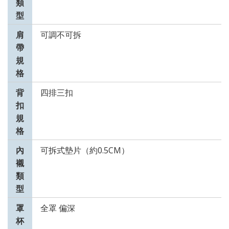
類
型
肩
可調不可拆
帶
規
格
背
四排三扣
扣
規
格
內
可拆式墊片（約0.5CM）
襯
類
型
罩
全罩 偏深
杯