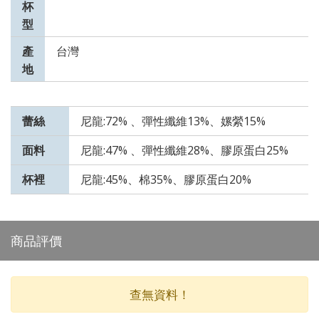
杯
型
產
台灣
地
蕾絲
尼龍:72% 、彈性纖維13%、嫘縈15%
面料
尼龍:47% 、彈性纖維28%、膠原蛋白25%
杯裡
尼龍:45%、棉35%、膠原蛋白20%
商品評價
查無資料！