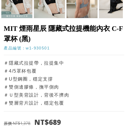
MIT 煙雨星辰 隱藏式拉提機能內衣 C-F
罩杯 (黑)
產品編號：w1-930501
＃隱藏式拉提帶，拉提集中
＃4/5罩杯包覆
＃U型鋼圈，穩定支撐
＃雙側邊膠條，撫平側肉
＃Ｕ型美背設計，背後不擠肉
＃雙層背片設計，穩定包覆
NT$689
原價 NT$1,378