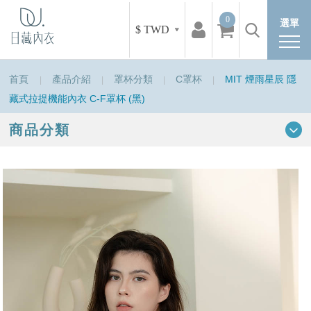
0
選單
$ TWD
首頁
產品介紹
罩杯分類
C罩杯
MIT 煙雨星辰 隱
藏式拉提機能內衣 C-F罩杯 (黑)
商品分類