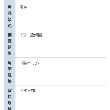
商
黑色
品
顏
色
鋼
U型一般鋼圈
圈
類
型
肩
可調不可拆
帶
規
格
背
四排三扣
扣
規
格