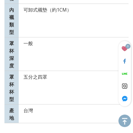
內
可卸式襯墊（約1CM）
襯
類
型
罩
一般
0
杯
深
度
罩
五分之四罩
杯
杯
型
產
台灣
地