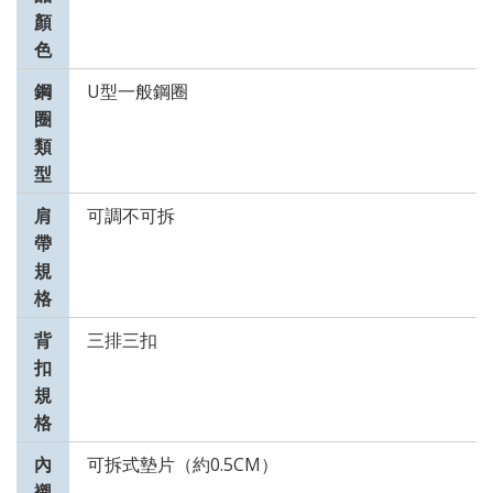
顏
色
鋼
U型一般鋼圈
圈
類
型
肩
可調不可拆
帶
規
格
背
三排三扣
扣
規
格
內
可拆式墊片（約0.5CM）
襯