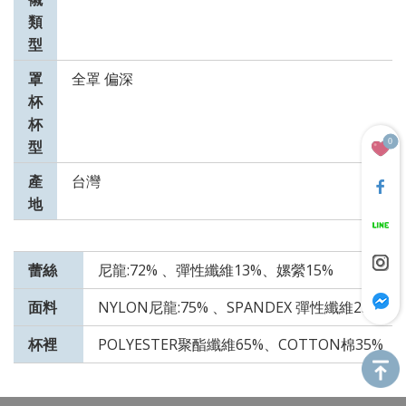
類
型
罩
全罩 偏深
杯
杯
0
型
產
台灣
地
蕾絲
尼龍:72% 、彈性纖維13%、嫘縈15%
面料
NYLON尼龍:75% 、SPANDEX 彈性纖維25%
杯裡
POLYESTER聚酯纖維65%、COTTON棉35%