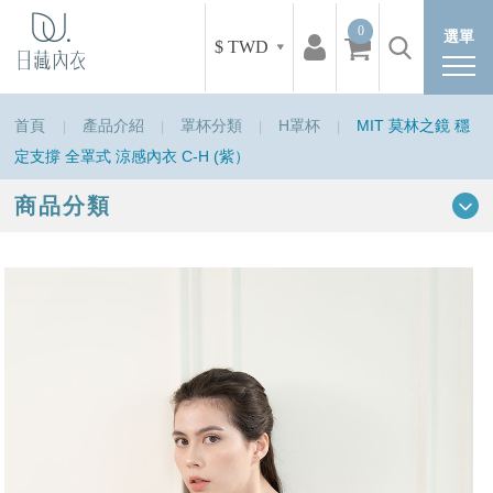
0
選單
$ TWD
首頁
產品介紹
罩杯分類
H罩杯
MIT 莫林之鏡 穩
定支撐 全罩式 涼感內衣 C-H (紫）
商品分類