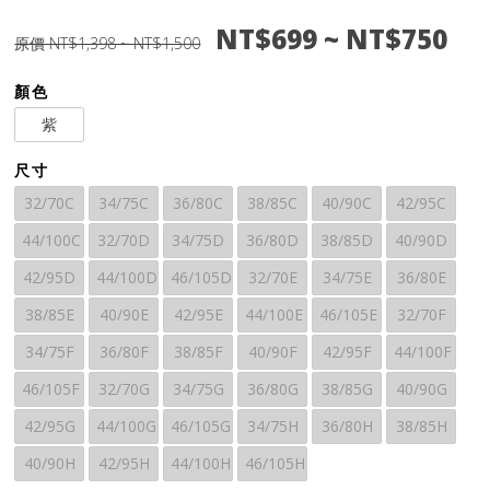
NT$699 ~ NT$750
原價 NT$1,398 ~ NT$1,500
顏色
紫
尺寸
32/70C
34/75C
36/80C
38/85C
40/90C
42/95C
44/100C
32/70D
34/75D
36/80D
38/85D
40/90D
42/95D
44/100D
46/105D
32/70E
34/75E
36/80E
38/85E
40/90E
42/95E
44/100E
46/105E
32/70F
34/75F
36/80F
38/85F
40/90F
42/95F
44/100F
46/105F
32/70G
34/75G
36/80G
38/85G
40/90G
42/95G
44/100G
46/105G
34/75H
36/80H
38/85H
40/90H
42/95H
44/100H
46/105H