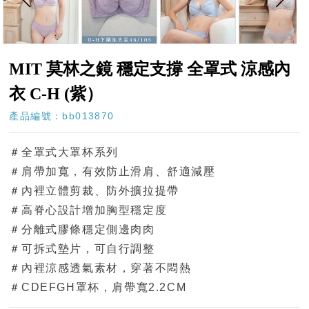
MIT 莫林之鏡 穩定支撐 全罩式 涼感內
衣 C-H (紫）
產品編號：bb013870
＃全罩式大罩杯系列
＃肩帶加寬，有效防止滑肩、舒適減壓
＃內裡立體剪裁、防外擴拉提帶
＃高脊心設計增加胸型穩定度
＃分離式膠條穩定側邊肉肉
＃可拆式墊片，可自行調整
＃內裡涼感透氣素材，穿著不悶熱
＃CDEFGH罩杯，肩帶寬2.2CM