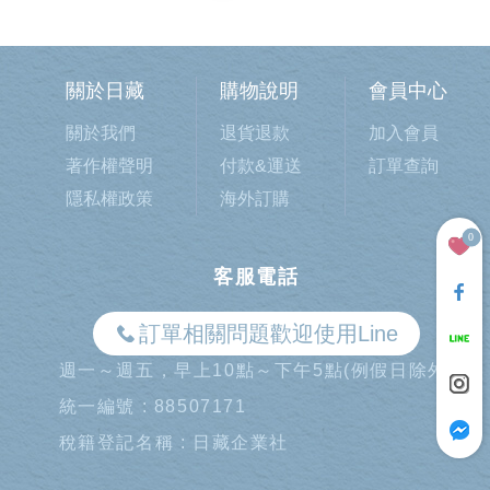
關於日藏
購物說明
會員中心
關於我們
退貨退款
加入會員
著作權聲明
付款&運送
訂單查詢
隱私權政策
海外訂購
0
客服電話
訂單相關問題歡迎使用Line
週一～週五，早上10點～下午5點(例假日除外)
統一編號 : 88507171
稅籍登記名稱 : 日藏企業社