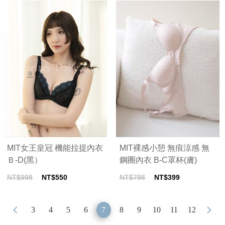
MIT女王皇冠 機能拉提內衣
MIT裸感小憩 無痕涼感 無
Ｂ-D(黑）
鋼圈內衣 B-C罩杯(膚)
NT$998
NT$550
NT$798
NT$399
3
4
5
6
7
8
9
10
11
12