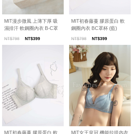
MIT漫步微風 上薄下厚 吸
MIT初春藤蔓 膠原蛋白 軟
濕排汗 軟鋼圈內衣 B-C罩
鋼圈內衣 BC罩杯 (藍)
杯(粉)
NT$798
NT$399
NT$798
NT$399
MIT初春藤蔓 膠原蛋白 軟
MIT女王皇冠 機能拉提內衣