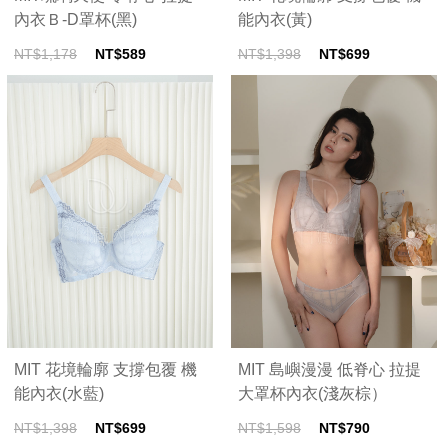
內衣Ｂ-D罩杯(黑)
能內衣(黃)
NT$1,178
NT$589
NT$1,398
NT$699
MIT 花境輪廓 支撐包覆 機
MIT 島嶼漫漫 低脊心 拉提
能內衣(水藍)
大罩杯內衣(淺灰棕）
NT$1,398
NT$699
NT$1,598
NT$790