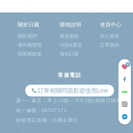
關於日藏
購物說明
會員中心
關於我們
退貨退款
加入會員
著作權聲明
付款&運送
訂單查詢
隱私權政策
海外訂購
0
客服電話
訂單相關問題歡迎使用Line
週一～週五，早上10點～下午5點(例假日除外)
統一編號 : 88507171
稅籍登記名稱 : 日藏企業社