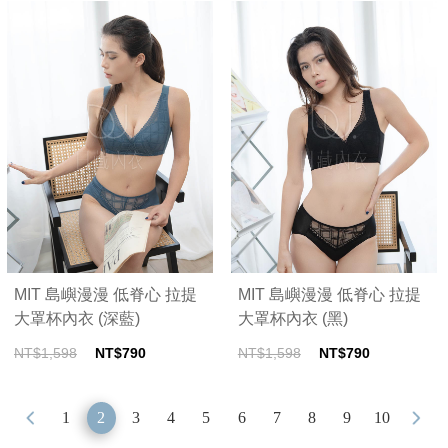
MIT 島嶼漫漫 低脊心 拉提
MIT 島嶼漫漫 低脊心 拉提
大罩杯內衣 (深藍)
大罩杯內衣 (黑)
NT$1,598
NT$790
NT$1,598
NT$790
1
2
3
4
5
6
7
8
9
10